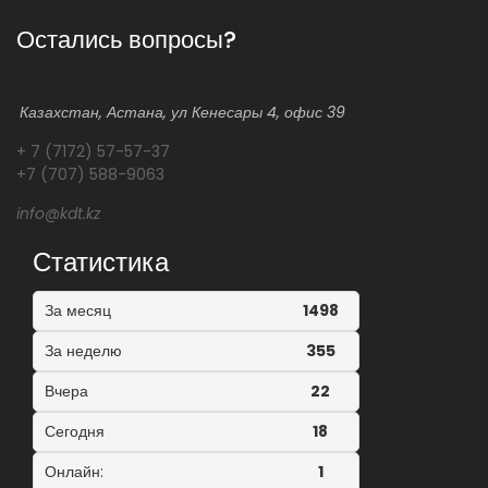
Остались вопросы?
Казахстан, Астана, ул Кенесары 4, офис 39
+ 7 (7172) 57-57-37
+7 (707) 588-9063
info@kdt.kz
Статистика
За месяц
1498
За неделю
355
Вчера
22
Сегодня
18
Онлайн:
1