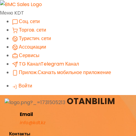
Меню KDT
Соц. сети
Торгов. сети
Туристич. сети
Ассоциации
Сервисы
TG Канал
Telegram Канал
Прилож.
Скачать мобильное приложение
Войти
OTANBILIM
Email
info@kdt.kz
Контакты