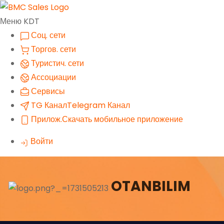
Меню KDT
Соц. сети
Торгов. сети
Туристич. сети
Ассоциации
Сервисы
TG Канал
Telegram Канал
Прилож.
Скачать мобильное приложение
Войти
OTANBILIM