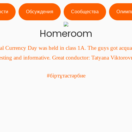
ости
Обсуждения
Сообщества
Олимп
Homeroom
al Currency Day was held in class 1A. The guys got acquai
sting and informative. Great conductor: Tatyana Viktorov
#біртұтастәрбие