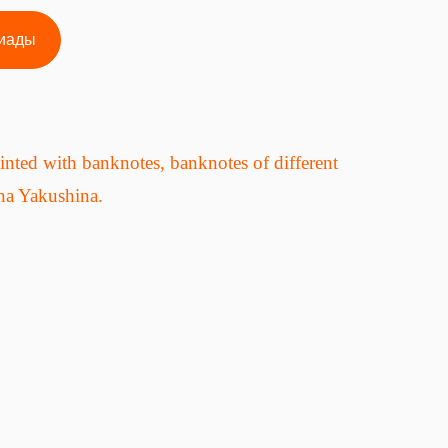
иады
nted with banknotes, banknotes of different
na Yakushina.