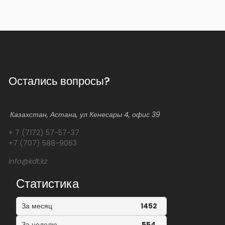
Остались вопросы?
Казахстан, Астана, ул Кенесары 4, офис 39
+ 7 (7172) 57-57-37
+7 (707) 588-9063
info@kdt.kz
Статистика
За месяц
1452
За неделю
554