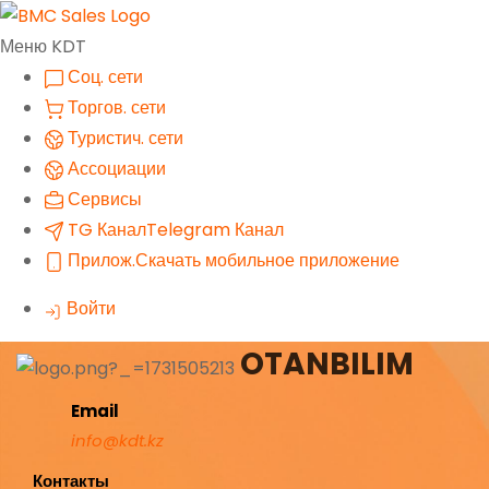
Меню KDT
Соц. сети
Торгов. сети
Туристич. сети
Ассоциации
Сервисы
TG Канал
Telegram Канал
Прилож.
Скачать мобильное приложение
Войти
OTANBILIM
Email
info@kdt.kz
Контакты