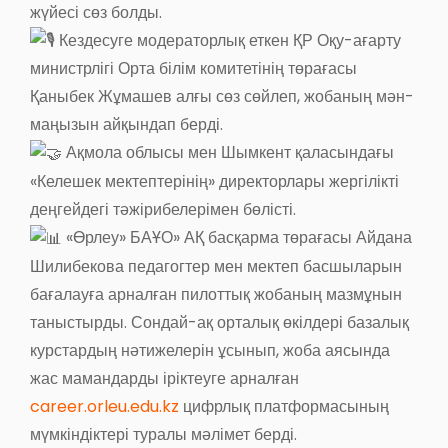
жүйесі сөз болды.
Кездесуге модераторлық еткен ҚР Оқу-ағарту
министрлігі Орта білім комитетінің төрағасы
Қаныбек Жұмашев алғы сөз сөйлеп, жобаның мән-
маңызын айқындап берді.
Ақмола облысы мен Шымкент қаласындағы
«Келешек мектептерінің» директорлары жергілікті
деңгейдегі тәжірибелерімен бөлісті.
«Өрлеу» БАҰО» АҚ басқарма төрағасы Айдана
Шилибекова педагогтер мен мектеп басшыларын
бағалауға арналған пилоттық жобаның мазмұнын
таныстырды. Сондай-ақ орталық өкілдері базалық
курстардың нәтижелерін ұсынып, жоба аясында
жас мамандарды іріктеуге арналған
career.orleu.edu.kz
цифрлық платформасының
мүмкіндіктері туралы мәлімет берді.