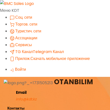
Меню KDT
Соц. сети
Торгов. сети
Туристич. сети
Ассоциации
Сервисы
TG Канал
Telegram Канал
Прилож.
Скачать мобильное приложение
Войти
OTANBILIM
Email
info@kdt.kz
Контакты