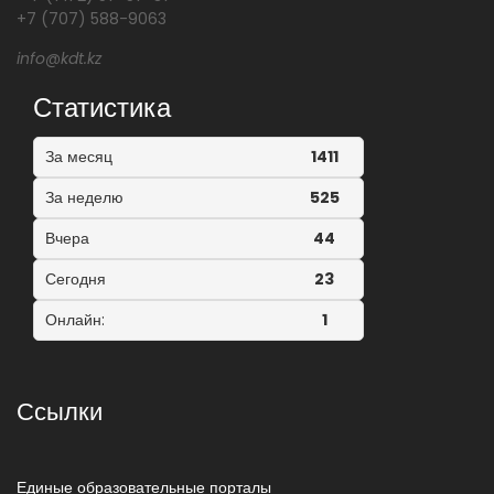
+7 (707) 588-9063
info@kdt.kz
Статистика
За месяц
1411
За неделю
525
Вчера
44
Сегодня
23
Онлайн:
1
Ссылки
Единые образовательные порталы