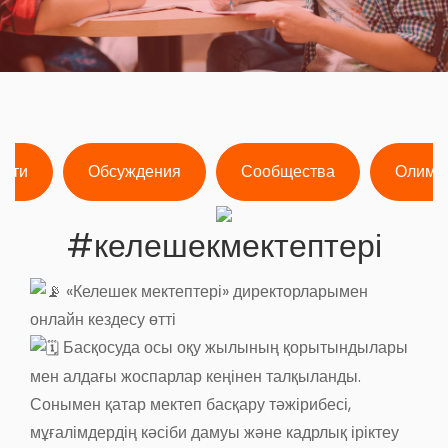
ости
Обсуждения
Сообщества
Олимп
#келешекмектептері
«Келешек мектептері» директорларымен
онлайн кездесу өтті
Басқосуда осы оқу жылының қорытындылары
мен алдағы жоспарлар кеңінен талқыланды.
Сонымен қатар мектеп басқару тәжірибесі,
мұғалімдердің кәсіби дамуы және кадрлық іріктеу