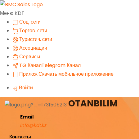
Меню KDT
Соц. сети
Торгов. сети
Туристич. сети
Ассоциации
Сервисы
TG Канал
Telegram Канал
Прилож.
Скачать мобильное приложение
Войти
OTANBILIM
Email
info@kdt.kz
Контакты