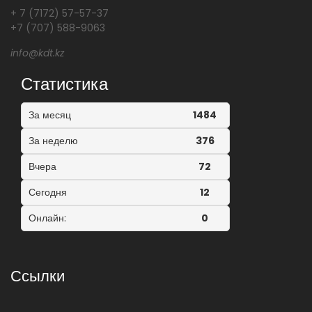
+ 7 (7172) 57-57-37
+7 (707) 588-9063
info@kdt.kz
Статистика
За месяц
1484
За неделю
376
Вчера
72
Сегодня
12
Онлайн:
0
Ссылки