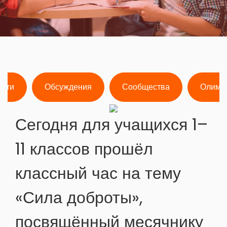
ости
Обсуждения
Сообщества
Олимп
Сегодня для учащихся 1–
11 классов прошёл
классный час на тему
«Сила доброты»,
посвящённый месячнику