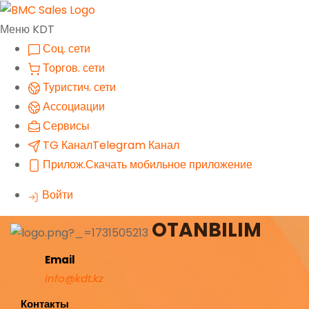
Меню KDT
Соц. сети
Торгов. сети
Туристич. сети
Ассоциации
Сервисы
TG Канал
Telegram Канал
Прилож.
Скачать мобильное приложение
Войти
OTANBILIM
Email
info@kdt.kz
Контакты