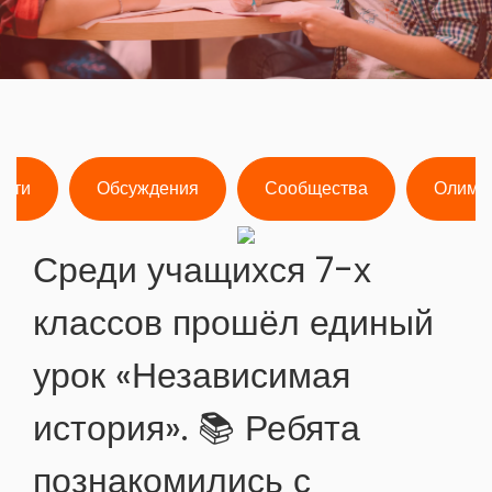
ости
Обсуждения
Сообщества
Олимп
Среди учащихся 7-х
классов прошёл единый
урок «Независимая
история». 📚 Ребята
познакомились с