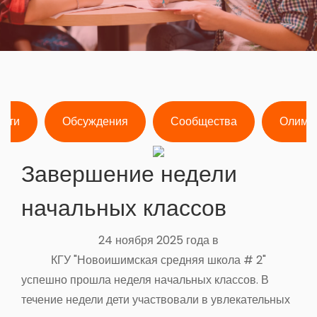
ости
Обсуждения
Сообщества
Олимп
Завершение недели
начальных классов
24 ноября 2025 года в
КГУ "Новоишимская средняя школа # 2"
успешно прошла неделя начальных классов. В
течение недели дети участвовали в увлекательных