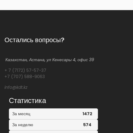
Остались вопросы?
Казахстан, Астана, ул Кенесары 4, офис 39
+ 7 (7172) 57-57-37
+7 (707) 588-9063
info@kdt.kz
Статистика
За месяц
1472
За неделю
574