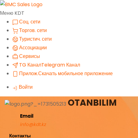
Меню KDT
Соц. сети
Торгов. сети
Туристич. сети
Ассоциации
Сервисы
TG Канал
Telegram Канал
Прилож.
Скачать мобильное приложение
Войти
OTANBILIM
Email
info@kdt.kz
Контакты