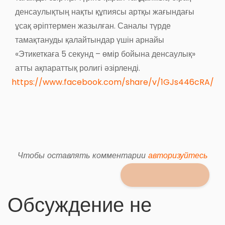
денсаулықтың нақты құпиясы артқы жағындағы
ұсақ әріптермен жазылған. Саналы түрде
тамақтануды қалайтындар үшін арнайы
«Этикеткаға 5 секунд – өмір бойына денсаулық»
атты ақпараттық ролигі әзірленді.
https://www.facebook.com/share/v/1GJs446cRA/
Чтобы оставлять комментарии
авторизуйтесь
Обсуждение не