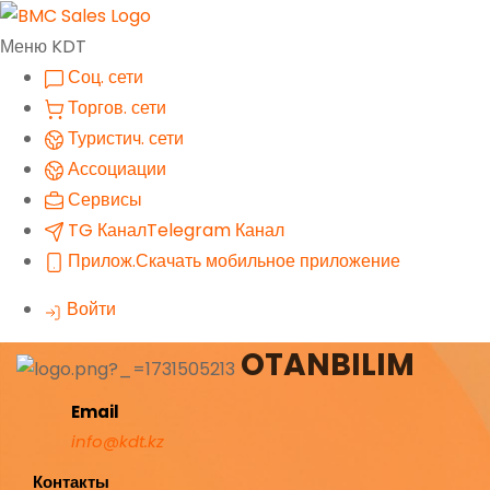
Меню KDT
Соц. сети
Торгов. сети
Туристич. сети
Ассоциации
Сервисы
TG Канал
Telegram Канал
Прилож.
Скачать мобильное приложение
Войти
OTANBILIM
Email
info@kdt.kz
Контакты