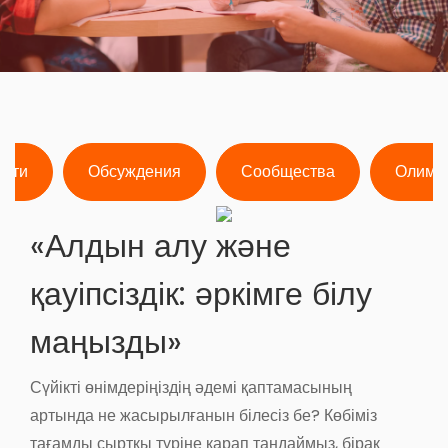
ости
Обсуждения
Сообщества
Олимп
«Алдын алу және
қауіпсіздік: әркімге білу
маңызды»
Сүйікті өнімдеріңіздің әдемі қаптамасының
артында не жасырылғанын білесіз бе? Көбіміз
тағамды сыртқы түріне қарап таңдаймыз, бірақ