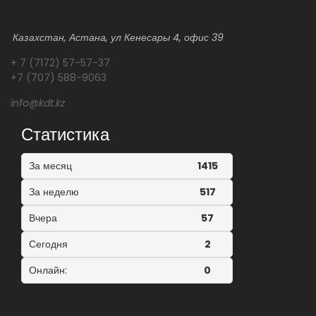
Казахстан, Астана, ул Кенесары 4, офис 39
+ 7 (7172) 57-57-37
+7 (707) 588-9063
info@kdt.kz
Статистика
За месяц
1415
За неделю
517
Вчера
57
Сегодня
2
Онлайн:
0