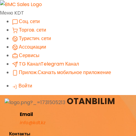
Меню KDT
Соц. сети
Торгов. сети
Туристич. сети
Ассоциации
Сервисы
TG Канал
Telegram Канал
Прилож.
Скачать мобильное приложение
Войти
OTANBILIM
Email
info@kdt.kz
Контакты