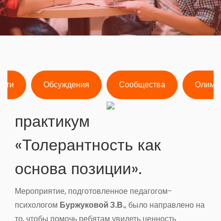
ости
Обсуждения
Сообщества
Олимп
практикум
«Толерантность как
основа позиции».
Мероприятие, подготовленное педагогом-
психологом
Буржуковой З.В.
, было направлено на
то, чтобы помочь ребятам увидеть ценность