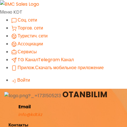
Меню KDT
Соц. сети
Торгов. сети
Туристич. сети
Ассоциации
Сервисы
TG Канал
Telegram Канал
Прилож.
Скачать мобильное приложение
Войти
OTANBILIM
Email
info@kdt.kz
Контакты