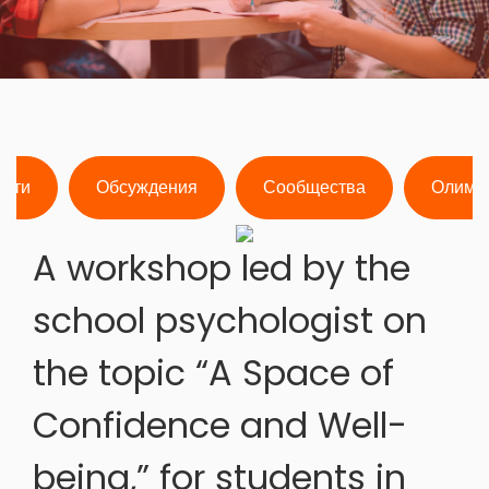
ости
Обсуждения
Сообщества
Олимп
A workshop led by the
school psychologist on
the topic “A Space of
Confidence and Well-
being,” for students in