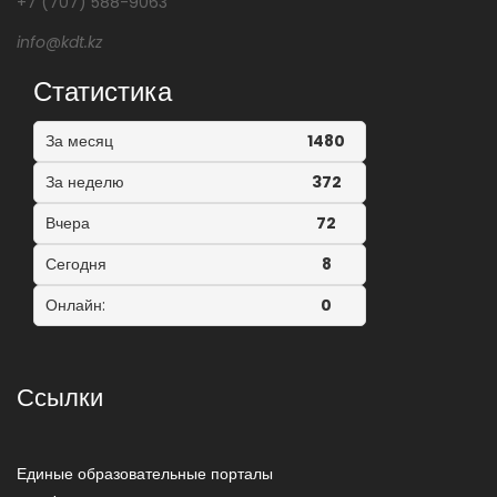
+7 (707) 588-9063
info@kdt.kz
Статистика
За месяц
1480
За неделю
372
Вчера
72
Сегодня
8
Онлайн:
0
Ссылки
Единые образовательные порталы