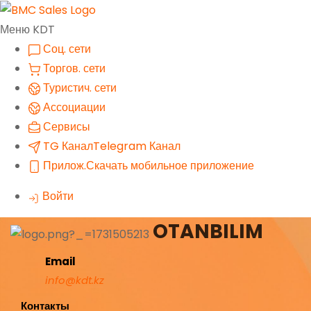
Меню KDT
Соц. сети
Торгов. сети
Туристич. сети
Ассоциации
Сервисы
TG Канал
Telegram Канал
Прилож.
Скачать мобильное приложение
Войти
OTANBILIM
Email
info@kdt.kz
Контакты