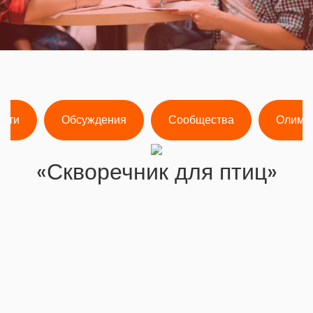
ости
Обсуждения
Сообщества
Олимп
«Скворечник для птиц»