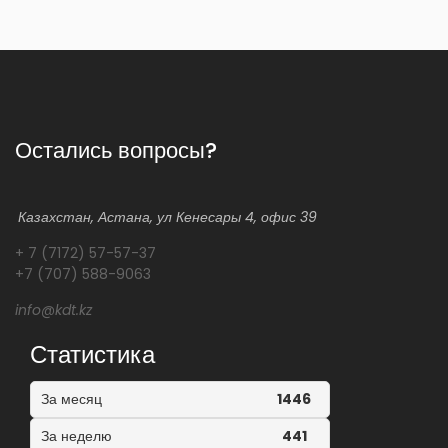
Остались вопросы?
Казахстан, Астана, ул Кенесары 4, офис 39
+ 7 (7172) 57-57-37
+7 (707) 588-9063
info@kdt.kz
Статистика
За месяц
1446
За неделю
441