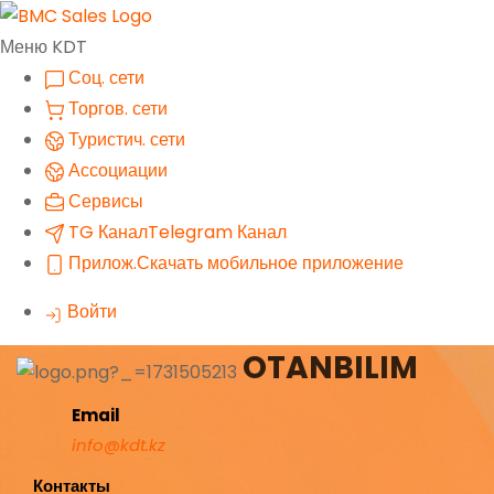
Меню KDT
Соц. сети
Торгов. сети
Туристич. сети
Ассоциации
Сервисы
TG Канал
Telegram Канал
Прилож.
Скачать мобильное приложение
Войти
OTANBILIM
Email
info@kdt.kz
Контакты