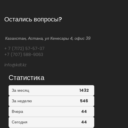
Остались вопросы?
Казахстан, Астана, ул Кенесары 4, офис 39
+ 7 (7172) 57-57-37
+7 (707) 588-9063
info@kdt.kz
Статистика
За месяц
1432
За неделю
546
Вчера
44
Сегодня
44