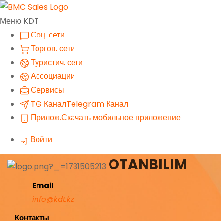
Меню KDT
Соц. сети
Торгов. сети
Туристич. сети
Ассоциации
Сервисы
TG Канал
Telegram Канал
Прилож.
Скачать мобильное приложение
Войти
OTANBILIM
Email
info@kdt.kz
Контакты