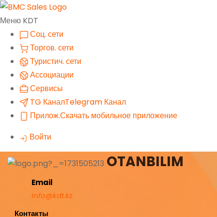
Меню KDT
Соц. сети
Торгов. сети
Туристич. сети
Ассоциации
Сервисы
TG Канал
Telegram Канал
Прилож.
Скачать мобильное приложение
Войти
OTANBILIM
Email
info@kdt.kz
Контакты