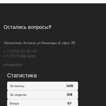
Остались вопросы?
Казахстан, Астана, ул Кенесары 4, офис 39
+ 7 (7172) 57-57-37
+7 (707) 588-9063
info@kdt.kz
Статистика
За месяц
1416
За неделю
518
Вчера
57