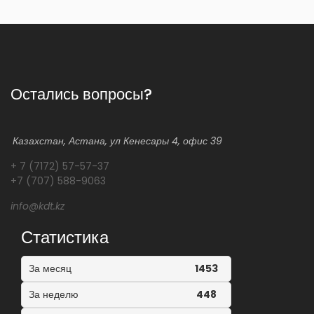
Остались вопросы?
Казахстан, Астана, ул Кенесары 4, офис 39
+ 7 (7172) 57-57-37
+7 (707) 588-9063
info@kdt.kz
Статистика
За месяц
1453
За неделю
448