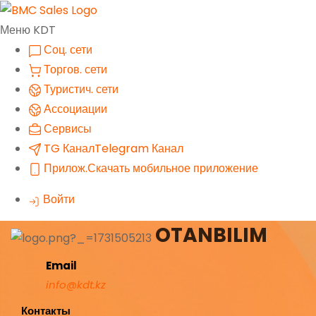
Меню KDT
Соц. сети
Торгов. сети
Туристич. сети
Ассоциации
Сервисы
TG Канал
Telegram Канал
Прилож.
Скачать мобильное приложение
Войти
OTANBILIM
Email
info@kdt.kz
Контакты