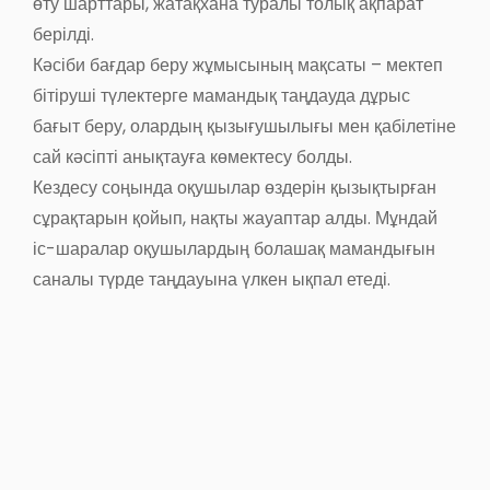
өту шарттары, жатақхана туралы толық ақпарат
берілді.
Кәсіби бағдар беру жұмысының мақсаты – мектеп
бітіруші түлектерге мамандық таңдауда дұрыс
бағыт беру, олардың қызығушылығы мен қабілетіне
сай кәсіпті анықтауға көмектесу болды.
Кездесу соңында оқушылар өздерін қызықтырған
сұрақтарын қойып, нақты жауаптар алды. Мұндай
іс-шаралар оқушылардың болашақ мамандығын
саналы түрде таңдауына үлкен ықпал етеді.