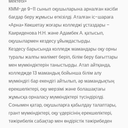
мектебі»
КММ-де 9–11 сынып оқушыларына арналған кәсіби
бағдар беру жұмысы өткізілді. Аталған іс-шараға
«Арна» Көкшетау жоғары колледжі ұстаздары –
Каириденова Н.Н. және Адамбек А. қатысып,
оқушылармен кездесу ұйымдастырды.
Кездесу барысында колледж мамандары оқу орны
туралы жалпы мәлімет беріп, білім беру бағыттары
мен мүмкіндіктерін таныстырды. Атап айтқанда,
колледжде 13 мамандық бойынша білім алу
мүмкіндігі бар екендігі айтылып, әр мамандықтың
ерекшеліктері, оқу мерзімі және болашақтағы
жұмысқа орналасу мүмкіндіктері түсіндірілді.
Сонымен қатар, оқушыларға қабылдау талаптары,
грант мүмкіндіктері, оқу үдерісінің ерекшеліктері,
тәжірибелік сабақтар мен өндірістік тәжірибеден