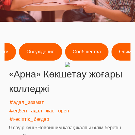
ости
Обсуждения
Сообщества
Олимп
«Арна» Көкшетау жоғары
колледжі
#адал_азамат
#еңбегі_адал_жас_өрен
#кәсіптік_бағдар
9 сәуір күні «Новоишим қазақ жалпы білім беретін