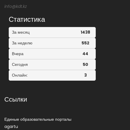
info@kdt.kz
Статистика
За месяц
1438
За неделю
552
Вчера
44
Сегодня
50
Онлайн:
3
Ссылки
Единые образовательные порталы
agartu