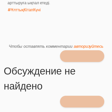
арттыруға ықпал етеді.
#ҰлттықКітапКүні
Чтобы оставлять комментарии
авторизуйтесь
Обсуждение не
найдено