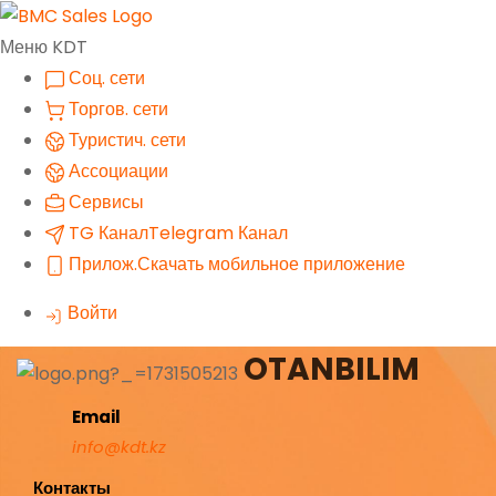
Меню KDT
Соц. сети
Торгов. сети
Туристич. сети
Ассоциации
Сервисы
TG Канал
Telegram Канал
Прилож.
Скачать мобильное приложение
Войти
OTANBILIM
Email
info@kdt.kz
Контакты