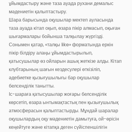
ұйымдастыру және таза ауада рухани демалыс
мәдениетін қалыптастыру.
Шара барысында оқушылар мектеп ауласында
таза ауада кітап оқып, өзара пікір алмасып, оқыған
шығармалары бойынша талқылау жүргізді.
Сонымен қатар, «талқы like» форматында еркін
пікір білдіру алаңы ұйымдастырылып,
қатысушылар өз ойларын ашық жеткізе алды. Кітап
клубтарының шағын кездесулері өткізіліп,
әдебиетке қызығушылығы бар оқушылар
белсенділік танытты.
Іс-шараға қатысушылар жоғары белсенділік
көрсетіп, өзара ынтымақтастық пен қызығушылық
атмосферасын қалыптастырды. Мұндай шаралар
оқушылардың оқу мәдениетін дамытуға, ой-өрісін
кеңейтуге және кітапқа деген сүйіспеншілігін