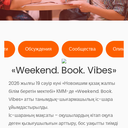
ости
Обсуждения
Сообщества
Олимп
«Weekend. Book. Vibes»
2026 жылғы 19 сәуір күні «Новоишим қазақ жалпы
білім беретін мектебі» КММ-де «Weekend. Book.
Vibes» атты танымдық-шығармашылық іс-шара
ұйымдастырылды.
Іс-шараның мақсаты – оқушылардың кітап оқуға
деген қызығушылығын арттыру, бос уақытты тиімді