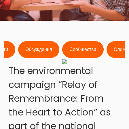
ости
Обсуждения
Сообщества
Олимп
The environmental
campaign “Relay of
Remembrance: From
the Heart to Action” as
part of the national