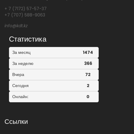
+ 7 (7172) 57-57-37
+7 (707) 588-9063
info@kdt.kz
Статистика
За месяц
1474
За неделю
366
Вчера
72
Сегодня
2
Онлайн:
0
Ссылки