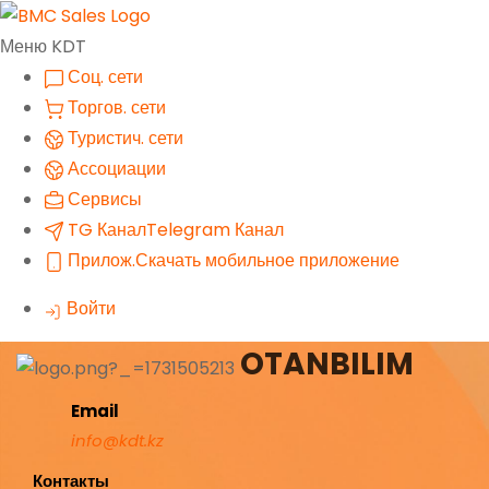
Меню KDT
Соц. сети
Торгов. сети
Туристич. сети
Ассоциации
Сервисы
TG Канал
Telegram Канал
Прилож.
Скачать мобильное приложение
Войти
OTANBILIM
Email
info@kdt.kz
Контакты