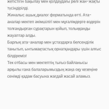
жетістігін бақылау мен қолдаудағы рөлі жан-жақты
түсіндірілді.
Жиналыс ашық диалог форматында өтті. Ата-
аналар мектеп әкімшілігі мен мұғалімдерге өздерін
толғандырған сұрақтарын қойып, толыққанды
жауаптар алды.
Барлық ата-аналар мен ұстаздарға белсенділік
танытып, ынтымақтастық орнатқандары үшін алғыс
білдіреміз!
Тек отбасы мен мектептің тығыз байланысы
арқылы ғана балаларымыздың жаңа оқу кезеңіне
сенімді қадам басуына жағдай жасай аламыз.