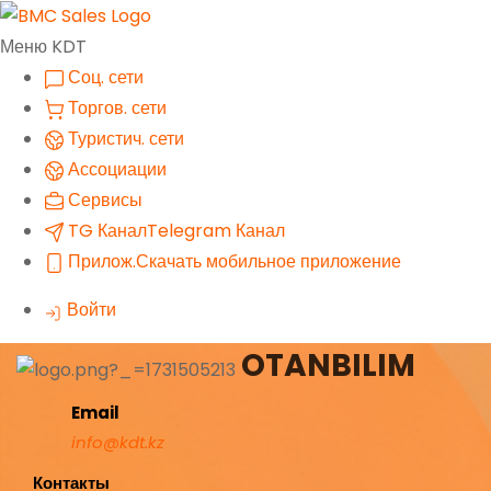
Меню KDT
Соц. сети
Торгов. сети
Туристич. сети
Ассоциации
Сервисы
TG Канал
Telegram Канал
Прилож.
Скачать мобильное приложение
Войти
OTANBILIM
Email
info@kdt.kz
Контакты