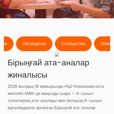
ости
Обсуждения
Сообщества
Олимп
Бірыңғай ата-аналар
жиналысы
2026 жылдың 18 мамырында «№2 Новоишим орта
мектебі» КММ-де маңызды шара — 4-сынып
түлектерінің ата-аналары мен болашақ 5-сынып
мұғалімдеріне арналған Бірыңғай ата-аналар