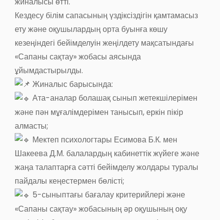
жиналысы өтті.
Кездесу білім сапасының үздіксіздігін қамтамасыз
ету және оқушылардың орта буынға көшу
кезеңіндегі бейімделуін жеңілдету мақсатындағы
«Сапаны сақтау» жобасы аясында
ұйымдастырылды.
Жиналыс барысында:
Ата-аналар болашақ сынып жетекшілерімен
және пән мұғалімдерімен танысып, еркін пікір
алмасты;
Мектеп психологтары Есимова Б.К. мен
Шакеева Д.М. балалардың кабинеттік жүйеге және
жаңа талаптарға сәтті бейімделу жолдары туралы
пайдалы кеңестермен бөлісті;
5-сыныптағы бағалау критерийлері және
«Сапаны сақтау» жобасының әр оқушының оқу