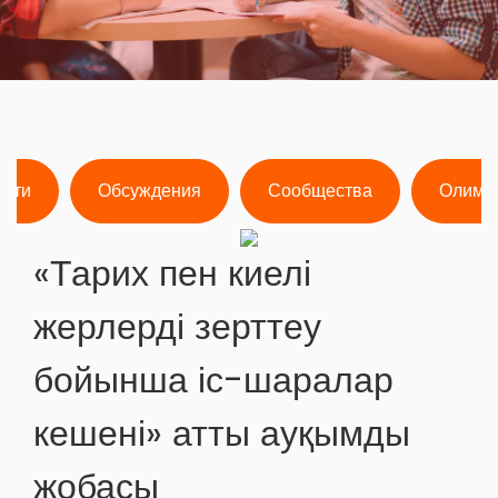
ости
Обсуждения
Сообщества
Олимп
«Тарих пен киелі
жерлерді зерттеу
бойынша іс-шаралар
кешені» атты ауқымды
жобасы