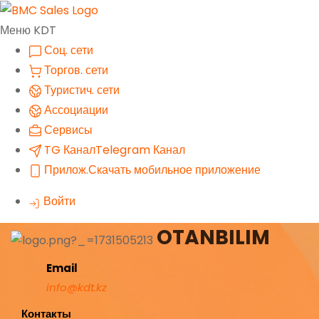
Меню KDT
Соц. сети
Торгов. сети
Туристич. сети
Ассоциации
Сервисы
TG Канал
Telegram Канал
Прилож.
Скачать мобильное приложение
Войти
OTANBILIM
Email
info@kdt.kz
Контакты