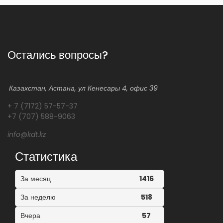
Остались вопросы?
Казахстан, Астана, ул Кенесары 4, офис 39
+ 7 (7172) 57-57-37
+7 (707) 588-9063
info@kdt.kz
Статистика
За месяц
1416
За неделю
518
Вчера
57