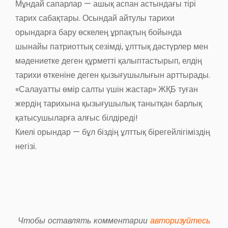
Мұндай сапарлар — ашық аспан астындағы тірі
тарих сабақтары. Осындай айтулы тарихи
орындарға бару өскелең ұрпақтың бойында
шынайы патриоттық сезімді, ұлттық дәстүрлер мен
мәдениетке деген құрметті қалыптастырып, елдің
тарихи өткеніне деген қызығушылығын арттырады.
«Салауатты өмір салты үшін жастар» ЖҚБ туған
жердің тарихына қызығушылық танытқан барлық
қатысушыларға алғыс білдіреді!
Киелі орындар — бұл біздің ұлттық бірегейлігіміздің
негізі.
Чтобы оставлять комментарии
авторизуйтесь