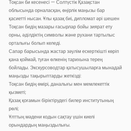
Тоқсан би кесенесі — Солтүстік Қазақстан
облысында орналасқан, өңірлік маңызы бар
қасиетті нысан. Ұлы қазақ биі, дипломат әрі шешен
Тоқсан бидің мазары ғасырлар бойы зиярат ету
орны, әділдіктің символы және рухани тартылыс
орталығы болып келеді.
Сапар барысында жастар зәулім ескерткішті көріп
қана қоймай, туған өлкенің тарихына терең
бойлады. Экскурсоводтар қатысушыларға мынадай
маңызды тақырыптарды жеткізді:
Тоқсан бидің өмірі, даналығы мен мемлекеттік
қызметі;
Қазақ қоғамын біріктірудегі билер институтының
рөлі;
Ұлттың мәдени кодын сақтау үшін киелі
орындардың маңыздылығы.