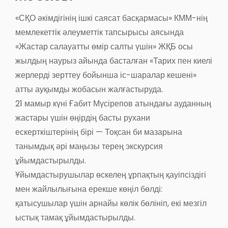
«СҚО әкімдігінің ішкі саясат басқармасы» КММ-нің
мемлекеттік әлеуметтік тапсырысы аясында
«Жастар салауатты өмір салты үшін» ЖҚБ осы
жылдың наурыз айында басталған «Тарих пен киелі
жерлерді зерттеу бойынша іс-шаралар кешені»
атты ауқымды жобасын жалғастыруда.
21 мамыр күні Ғабит Мүсірепов атындағы ауданның
жастары үшін өңірдің басты рухани
ескерткіштерінің бірі — Тоқсан би мазарына
танымдық әрі маңызы терең экскурсия
ұйымдастырылды.
Ұйымдастырушылар өскелең ұрпақтың қауіпсіздігі
мен жайлылығына ерекше көңіл бөлді:
қатысушылар үшін арнайы көлік бөлініп, екі мезгіл
ыстық тамақ ұйымдастырылды.