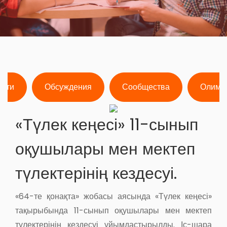
ости
Обсуждения
Сообщества
Олимп
«Түлек кеңесі» 11-сынып
оқушылары мен мектеп
түлектерінің кездесуі.
«64-те қонақта» жобасы аясында «Түлек кеңесі»
тақырыбында 11-сынып оқушылары мен мектеп
түлектерінің кездесуі ұйымдастырылды. Іс-шара