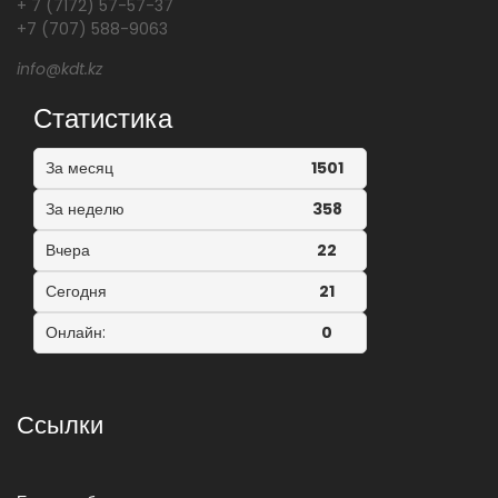
+ 7 (7172) 57-57-37
+7 (707) 588-9063
info@kdt.kz
Статистика
За месяц
1501
За неделю
358
Вчера
22
Сегодня
21
Онлайн:
0
Ссылки