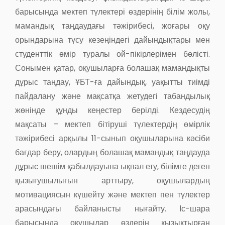
барысында мектеп түлектері өздерінің білім жолы,
мамандық таңдаудағы тәжірибесі, жоғары оқу
орындарына түсу кезеңіндегі дайындықтары мен
студенттік өмір туралы ой-пікірлерімен бөлісті.
Сонымен қатар, оқушыларға болашақ мамандықты
дұрыс таңдау, ҰБТ-ға дайындық, уақытты тиімді
пайдалану және мақсатқа жетудегі табандылық
жөнінде құнды кеңестер берілді. Кездесудің
мақсаты – мектеп бітіруші түлектердің өмірлік
тәжірибесі арқылы 11-сынып оқушыларына кәсіби
бағдар беру, олардың болашақ мамандық таңдауда
дұрыс шешім қабылдауына ықпал ету, білімге деген
қызығушылығын арттыру, оқушылардың
мотивациясын күшейту және мектеп пен түлектер
арасындағы байланысты нығайту. Іс-шара
барысында оқушылар өздерін қызықтырған