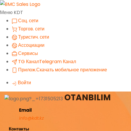
Меню KDT
Соц. сети
Торгов. сети
Туристич. сети
Ассоциации
Сервисы
TG Канал
Telegram Канал
Прилож.
Скачать мобильное приложение
Войти
OTANBILIM
Email
info@kdt.kz
Контакты