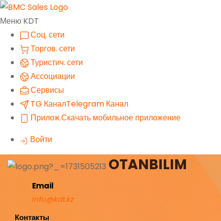
Меню KDT
Соц. сети
Торгов. сети
Туристич. сети
Ассоциации
Сервисы
TG Канал
Telegram Канал
Прилож.
Скачать мобильное приложение
Войти
OTANBILIM
Email
info@kdt.kz
Контакты