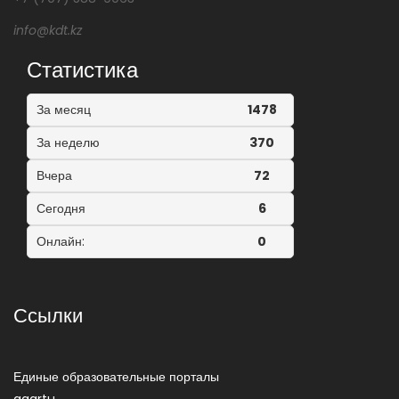
info@kdt.kz
Статистика
За месяц
1478
За неделю
370
Вчера
72
Сегодня
6
Онлайн:
0
Ссылки
Единые образовательные порталы
agartu