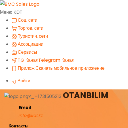
Меню KDT
Соц. сети
Торгов. сети
Туристич. сети
Ассоциации
Сервисы
TG Канал
Telegram Канал
Прилож.
Скачать мобильное приложение
Войти
OTANBILIM
Email
info@kdt.kz
Контакты