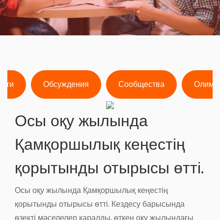
ости
Обсуждения
Сообщества
Олимп
Осы оқу жылында
Қамқоршылық кеңестің
қорытынды отырысы өтті.
Осы оқу жылында Қамқоршылық кеңестің
қорытынды отырысы өтті. Кездесу барысында
өзекті мәселелер қаралды, өткен оқу жылындағы