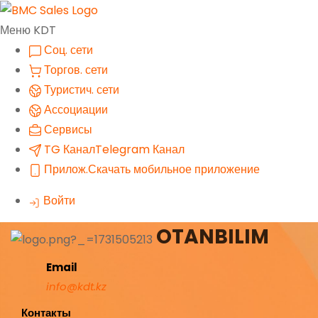
Меню KDT
Соц. сети
Торгов. сети
Туристич. сети
Ассоциации
Сервисы
TG Канал
Telegram Канал
Прилож.
Скачать мобильное приложение
Войти
OTANBILIM
Email
info@kdt.kz
Контакты