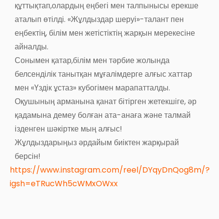
құттықтап,олардың еңбегі мен талпынысы ерекше
аталып өтілді. «Жұлдыздар шеруі»-талант пен
еңбектің, білім мен жетістіктің жарқын мерекесіне
айналды.
Сонымен қатар,білім мен тәрбие жолында
белсенділік танытқан мұғалімдерге алғыс хаттар
мен «Үздік ұстаз» кубогімен марапатталды.
Оқушының арманына қанат бітірген жетекшіге, әр
қадамына демеу болған ата-анаға және талмай
ізденген шәкіртке мың алғыс!
Жұлдыздарыңыз әрдайым биіктен жарқырай
берсін!
https://www.instagram.com/reel/DYqyDnQog8m/?
igsh=eTRucWh5cWMxOWxx