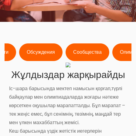
ости
Обсуждения
Сообщества
Олимп
Жұлдыздар жарқырайды
Іс-шара барысында мектеп намысын қорғап,түрлі
байқаулар мен олимпиадаларда жоғары нәтеже
көрсеткен оқушылар марапатталды. Бұл марапат –
тек жеңіс емес, бұл сенімнің, төзімнің, маңдай тер
мен үлкен махаббаттың жемісі.
Кеш барысында үздік жетістік иегерлерін