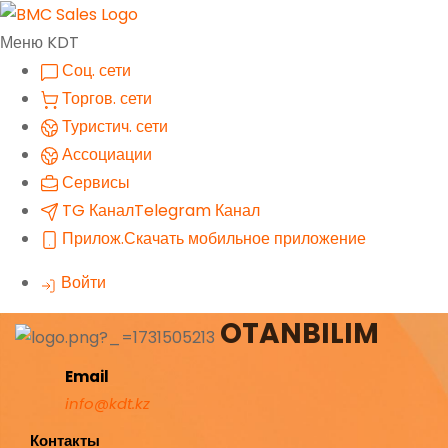
Меню KDT
Соц. сети
Торгов. сети
Туристич. сети
Ассоциации
Сервисы
TG Канал
Telegram Канал
Прилож.
Скачать мобильное приложение
Войти
OTANBILIM
Email
info@kdt.kz
Контакты