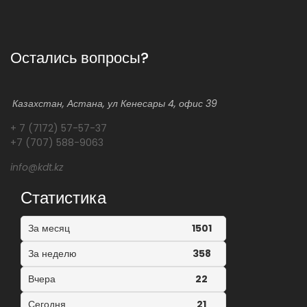
Остались вопросы?
Казахстан, Астана, ул Кенесары 4, офис 39
+ 7 (7172) 57-57-37
+7 (707) 588-9063
info@kdt.kz
Статистика
За месяц
1501
За неделю
358
Вчера
22
Сегодня
21