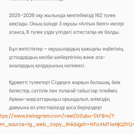
2025–2026 оқу жылында мектебімізді 162 түлек
аяқтады. Оның ішінде 3 оқушы «Алтын белгі» иегері
атанса, 8 түлек үздік үлгідегі аттестатқа ие болды.
Бұл жетістіктер – оқушылардың қажырлы еңбегінің,
ұстаздардың кәсіби шеберлігінің және ата-
аналардың қолдауының нәтижесі.
Құрметті түлектер! Сіздерге жарқын болашақ, биік
белестер, сәттілік пен толағай табыстар тілейміз.
Арман-мақсаттарыңыз орындалып, еліміздің
дамуына өз үлестеріңізді қоса беріңіздер!
ttps://www.instagram.com/reel/DZubu-0tFBm/?
tm_source=ig_web_copy_link&igsh=NTc4MTIwNjQ2YQ