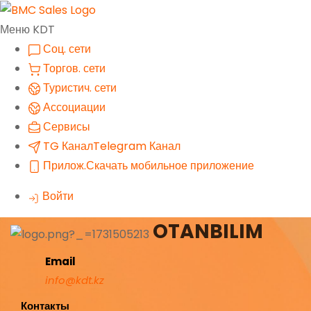
Меню KDT
Соц. сети
Торгов. сети
Туристич. сети
Ассоциации
Сервисы
TG Канал
Telegram Канал
Прилож.
Скачать мобильное приложение
Войти
OTANBILIM
Email
info@kdt.kz
Контакты