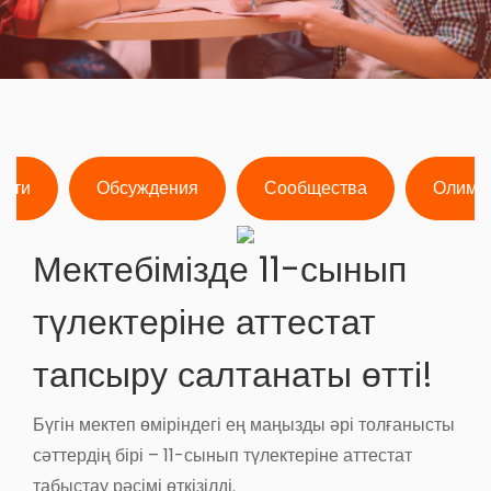
ости
Обсуждения
Сообщества
Олимп
Мектебімізде 11-сынып
түлектеріне аттестат
тапсыру салтанаты өтті!
Бүгін мектеп өміріндегі ең маңызды әрі толғанысты
сәттердің бірі – 11-сынып түлектеріне аттестат
табыстау рәсімі өткізілді.