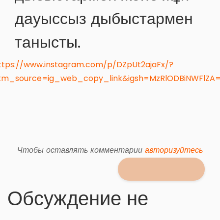
дауыссыз дыбыстармен
танысты.
ttps://www.instagram.com/p/DZpUt2ajaFx/?
tm_source=ig_web_copy_link&igsh=MzRlODBiNWFlZA
Чтобы оставлять комментарии
авторизуйтесь
Обсуждение не