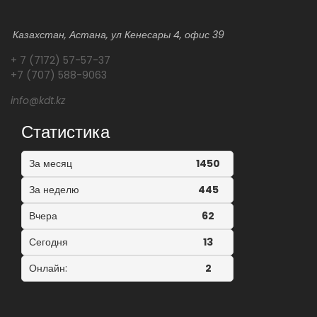
Казахстан, Астана, ул Кенесары 4, офис 39
+ 7 (7172) 57-57-37
+7 (707) 588-9063
info@kdt.kz
Статистика
За месяц
1450
За неделю
445
Вчера
62
Сегодня
13
Онлайн:
2