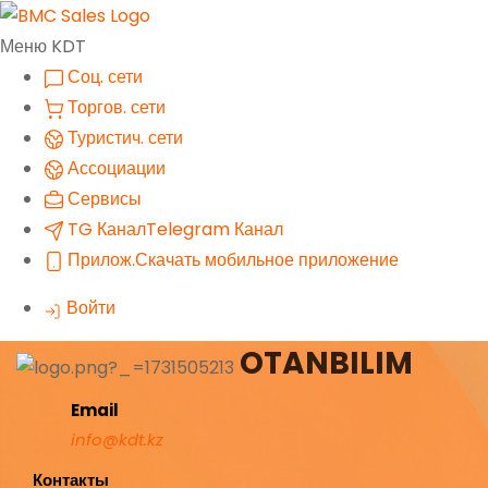
Меню KDT
Соц. сети
Торгов. сети
Туристич. сети
Ассоциации
Сервисы
TG Канал
Telegram Канал
Прилож.
Скачать мобильное приложение
Войти
OTANBILIM
Email
info@kdt.kz
Контакты