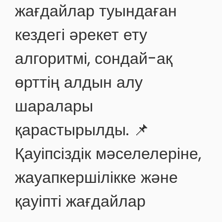
жағдайлар туындаған
кездегі әрекет ету
алгоритмі, сондай-ақ
өрттің алдын алу
шаралары
қарастырылды. 📌
Қауіпсіздік мәселелеріне,
жауапкершілікке және
қауіпті жағдайлар