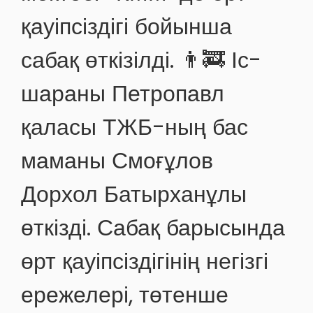
қауіпсіздігі бойынша
сабақ өткізілді. 👨‍🚒 Іс-
шараны Петропавл
қаласы ТЖБ-ның бас
маманы Смоғұлов
Дорхол Батырханұлы
өткізді. Сабақ барысында
өрт қауіпсіздігінің негізгі
ережелері, төтенше