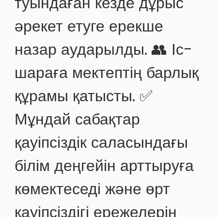
туындаған кезде дұрыс
әрекет етуге ерекше
назар аударылды. 👥 Іс-
шараға мектептің барлық
құрамы қатысты. ✅
Мұндай сабақтар
қауіпсіздік саласындағы
білім деңгейін арттыруға
көмектеседі және өрт
қауіпсіздігі ережелерін