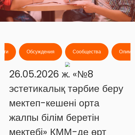
ости
Обсуждения
Сообщества
Олимп
26.05.2026 ж. «№8
эстетикалық тәрбие беру
мектеп-кешені орта
жалпы білім беретін
мектебі» КММ-де өрт