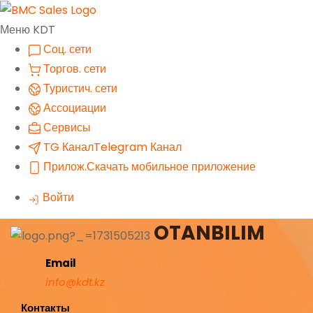
Меню KDT
Соц. сети
Торгов. сети
Туристич. сети
Ассоциации
Сервисы
TG Канал
Telegram Канал
Прилож.
Скачать мобильное приложение
Войти
OTANBILIM
Email
info@kdt.kz
Контакты