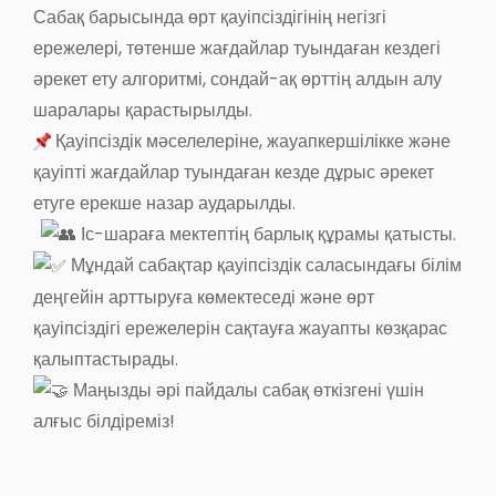
Сабақ барысында өрт қауіпсіздігінің негізгі
ережелері, төтенше жағдайлар туындаған кездегі
әрекет ету алгоритмі, сондай-ақ өрттің алдын алу
шаралары қарастырылды.
Қауіпсіздік мәселелеріне, жауапкершілікке және
қауіпті жағдайлар туындаған кезде дұрыс әрекет
етуге ерекше назар аударылды.
Іс-шараға мектептің барлық құрамы қатысты.
Мұндай сабақтар қауіпсіздік саласындағы білім
деңгейін арттыруға көмектеседі және өрт
қауіпсіздігі ережелерін сақтауға жауапты көзқарас
қалыптастырады.
Маңызды әрі пайдалы сабақ өткізгені үшін
алғыс білдіреміз!