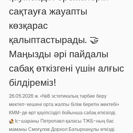
сақтауға жауапты
көзқарас
қалыптастырады. 🤝
Маңызды әрі пайдалы
сабақ өткізгені үшін алғыс
білдіреміз!
26.05.2026 ж. «№8 эстетикалық тәрбие беру
мектеп-кешені орта жалпы білім беретін мектебі»
КММ-де өрт қауіпсіздігі бойынша сабақ өткізілді.
Іс-шараны Петропавл қаласы ТЖБ-ның бас
маманы Смоғұлов Дорхол Батырханұлы өткізді.