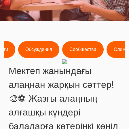
ости
Обсуждения
Сообщества
Олимп
Мектеп жанындағы
алаңнан жарқын сәттер!
🎨⚽ Жазғы алаңның
алғашқы күндері
балаларға көтеріңкі көңіл