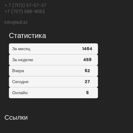
+ 7 (7172) 57-57-37
+7 (707) 588-9063
info@kdt.kz
Статистика
За месяц
1464
За неделю
459
Вчера
62
Сегодня
27
Онлайн:
6
Ссылки