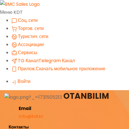
Меню KDT
Соц. сети
Торгов. сети
Туристич. сети
Ассоциации
Сервисы
TG Канал
Telegram Канал
Прилож.
Скачать мобильное приложение
Войти
OTANBILIM
Email
info@kdt.kz
Контакты