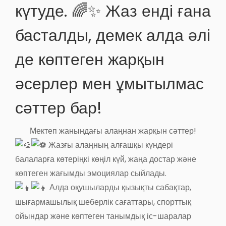
күтуде. 🌈✨ Жаз енді ғана
басталды, демек алда әлі
де көптеген жарқын
әсерлер мен ұмытылмас
сәттер бар!
Мектеп жанындағы алаңнан жарқын сәттер!
Жазғы алаңның алғашқы күндері
балаларға көтеріңкі көңіл күй, жаңа достар және
көптеген жағымды эмоциялар сыйлады.
Алда оқушыларды қызықты сабақтар,
шығармашылық шеберлік сағаттары, спорттық
ойындар және көптеген танымдық іс-шаралар