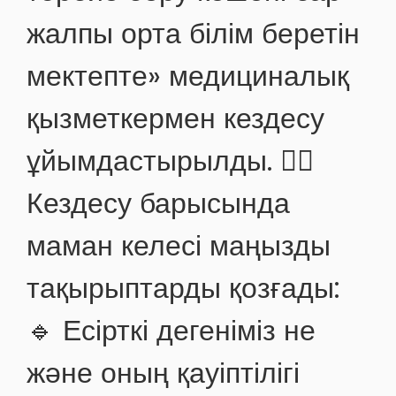
жалпы орта білім беретін
мектепте» медициналық
қызметкермен кездесу
ұйымдастырылды. 👩‍⚕️
Кездесу барысында
маман келесі маңызды
тақырыптарды қозғады:
🔹 Есірткі дегеніміз не
және оның қауіптілігі