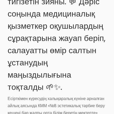
тигізетін зияны. 💬 Дәріс
соңында медициналық
қызметкер оқушылардың
сұрақтарына жауап беріп,
салауатты өмір салтын
ұстанудың
маңыздылығына
тоқталды 🌱✨.
Есірткімен күресудің халықаралық күніне арналған
айлық аясында КММ «№8 эстетикалық тәрбие беру
кешені бар жалпы орта білім беретін мектепте»