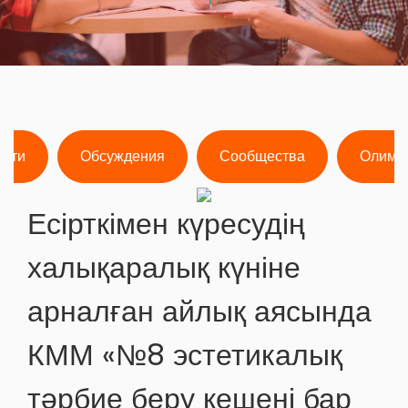
ости
Обсуждения
Сообщества
Олимп
Есірткімен күресудің
халықаралық күніне
арналған айлық аясында
КММ «№8 эстетикалық
тәрбие беру кешені бар