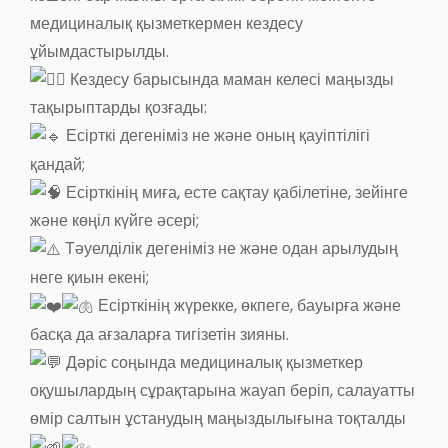
медициналық қызметкермен кездесу
ұйымдастырылды.
Кездесу барысында маман келесі маңызды
тақырыптарды қозғады:
Есірткі дегеніміз не және оның қауіптілігі
қандай;
Есірткінің миға, есте сақтау қабілетіне, зейінге
және көңіл күйге әсері;
Тәуелділік дегеніміз не және одан арылудың
неге қиын екені;
Есірткінің жүрекке, өкпеге, бауырға және
басқа да ағзаларға тигізетін зияны.
Дәріс соңында медициналық қызметкер
оқушылардың сұрақтарына жауап беріп, салауатты
өмір салтын ұстанудың маңыздылығына тоқталды
.