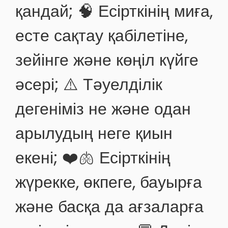
қандай; 🧠 Есірткінің миға,
есте сақтау қабілетіне,
зейінге және көңіл күйге
әсері; ⚠️ Тәуелділік
дегеніміз не және одан
арылудың неге қиын
екені; ❤️🫁 Есірткінің
жүрекке, өкпеге, бауырға
және басқа да ағзаларға