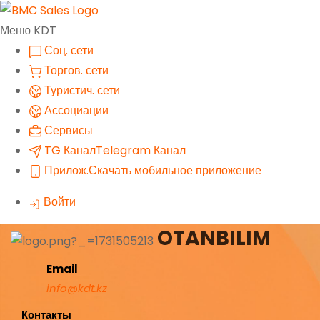
Меню KDT
Соц. сети
Торгов. сети
Туристич. сети
Ассоциации
Сервисы
TG Канал
Telegram Канал
Прилож.
Скачать мобильное приложение
Войти
OTANBILIM
Email
info@kdt.kz
Контакты