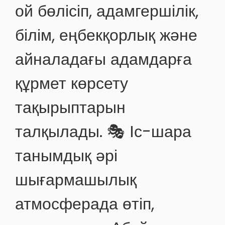
ой бөлісіп, адамгершілік,
білім, еңбекқорлық және
айналадағы адамдарға
құрмет көрсету
тақырыптарын
талқылады. 🎭 Іс-шара
танымдық әрі
шығармашылық
атмосферада өтіп,