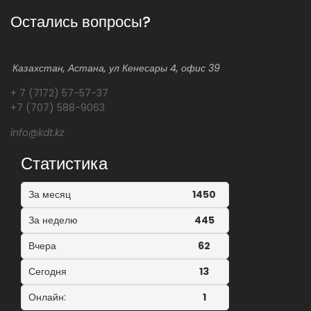
Остались вопросы?
Казахстан, Астана, ул Кенесары 4, офис 39
+ 7 (7172) 57-57-37
+7 (707) 588-9063
info@kdt.kz
Статистика
За месяц
1450
За неделю
445
Вчера
62
Сегодня
13
Онлайн:
1