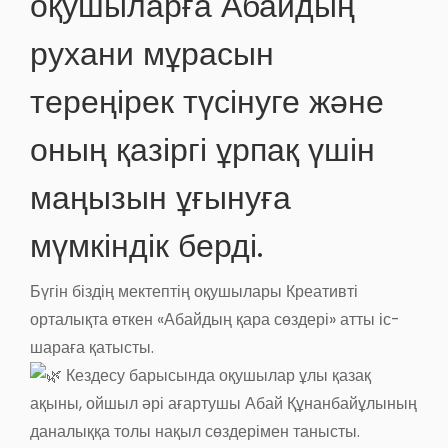
оқушыларға Абайдың
рухани мұрасын
тереңірек түсінуге және
оның қазіргі ұрпақ үшін
маңызын ұғынуға
мүмкіндік берді.
Бүгін біздің мектептің оқушылары Креативті
орталықта өткен «Абайдың қара сөздері» атты іс-
шараға қатысты.
Кездесу барысында оқушылар ұлы қазақ
ақыны, ойшыл әрі ағартушы Абай Құнанбайұлының
даналыққа толы нақыл сөздерімен танысты.