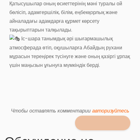
Қатысушылар оның өсиеттерінің мәні туралы ой
бөлісіп, адамгершілік, білім, еңбекқорлық және
айналадағы адамдарға құрмет көрсету
тақырыптарын талқылады.
Іс-шара танымдық әрі шығармашылық
атмосферада өтіп, оқушыларға Абайдың рухани
мұрасын тереңірек түсінуге және оның қазіргі ұрпақ
үшін маңызын ұғынуға мүмкіндік берді.
Чтобы оставлять комментарии
авторизуйтесь