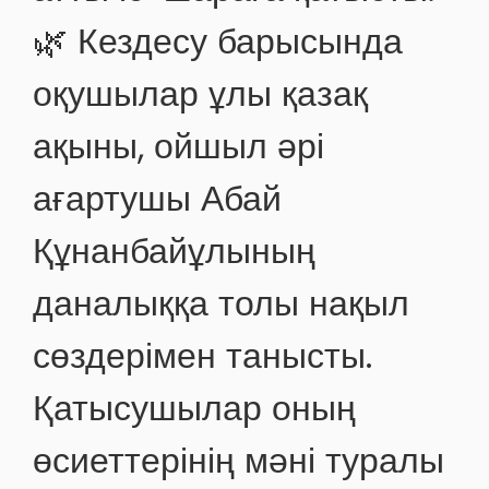
🌿 Кездесу барысында
оқушылар ұлы қазақ
ақыны, ойшыл әрі
ағартушы Абай
Құнанбайұлының
даналыққа толы нақыл
сөздерімен танысты.
Қатысушылар оның
өсиеттерінің мәні туралы