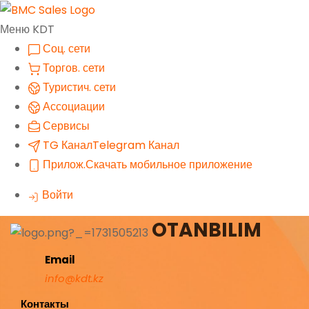
Меню KDT
Соц. сети
Торгов. сети
Туристич. сети
Ассоциации
Сервисы
TG Канал
Telegram Канал
Прилож.
Скачать мобильное приложение
Войти
OTANBILIM
Email
info@kdt.kz
Контакты