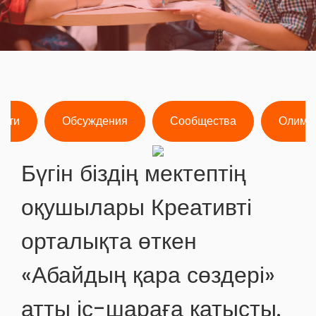
ости
Обсуждения
Сообщества
Олимп
Бүгін біздің мектептің
оқушылары Креативті
орталықта өткен
«Абайдың қара сөздері»
атты іс-шараға қатысты.