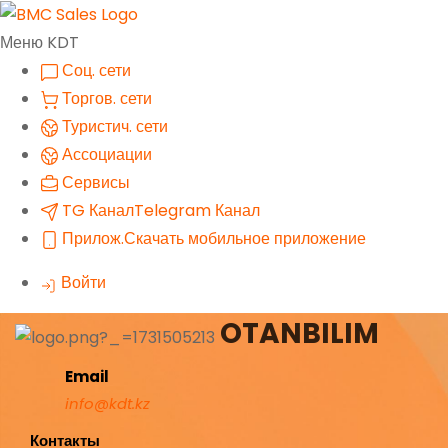
Меню KDT
Соц. сети
Торгов. сети
Туристич. сети
Ассоциации
Сервисы
TG Канал
Telegram Канал
Прилож.
Скачать мобильное приложение
Войти
OTANBILIM
Email
info@kdt.kz
Контакты