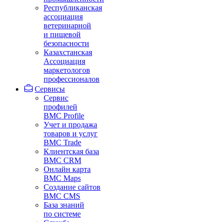
Республиканская
ассоциация
ветеринарной
и пищевой
безопасности
Казахстанская
Ассоциация
маркетологов
профессионалов
Сервисы
Сервис
профилей
BMC Profile
Учет и продажа
товаров и услуг
BMC Trade
Клиентская база
BMC CRM
Онлайн карта
BMC Maps
Создание сайтов
BMC CMS
База знаний
по системе