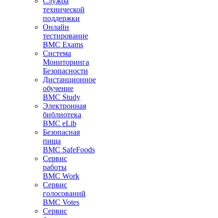
Служба
технической
поддержки
Онлайн
тестирование
BMC Exams
Система
Мониторинга
Безопасности
Дистанционное
обучение
BMC Study
Электронная
библиотека
BMC eLib
Безопасная
пища
BMC SafeFoods
Сервис
работы
BMC Work
Сервис
голосований
BMC Votes
Сервис