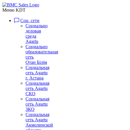
Меню KDT
Соц. сети
Социально
деловая
среда
Agartu
Социально
образовательная
сеть
Отан Бiлiм
Социальная
сеть Agartu
г. Астана
Социальная
сеть Agartu
СКО
Социальная
сеть Agartu
ЗКО
Социальная
сеть Agartu
Акмолинской