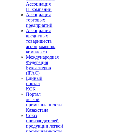
Ассоциация
IT-компаний
Ассоциация
торговых
предприятий
Ассоциация
кредитных
товариществ
агропромышл.
комплекса
Международная
Федерация
Бухгалтеров
(IFAC)
Единый
портал
КСК
Портал
легкой
промышленности
Казахстана
Союз
производителей
продукции легкой
промышленности