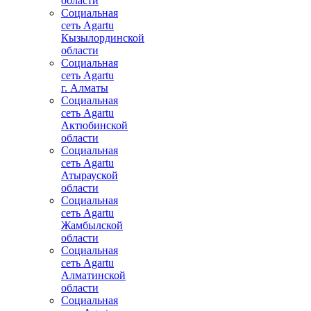
области
Социальная
сеть Agartu
Кызылординской
области
Социальная
сеть Agartu
г. Алматы
Социальная
сеть Agartu
Актюбинской
области
Социальная
сеть Agartu
Атырауской
области
Социальная
сеть Agartu
Жамбылской
области
Социальная
сеть Agartu
Алматинской
области
Социальная