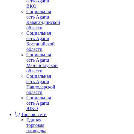
сеть Agartu
ВКО
Социальная
сеть Agartu
Карагандинской
области
Социальная
сеть Agartu
Костанайской
области
Социальная
сеть Agartu
Мангистауской
области
Социальная
сеть Agartu
Павлодарской
области
Социальная
сеть Agartu
ЮКО
Торгов. сети
Единая
торговая
площадка