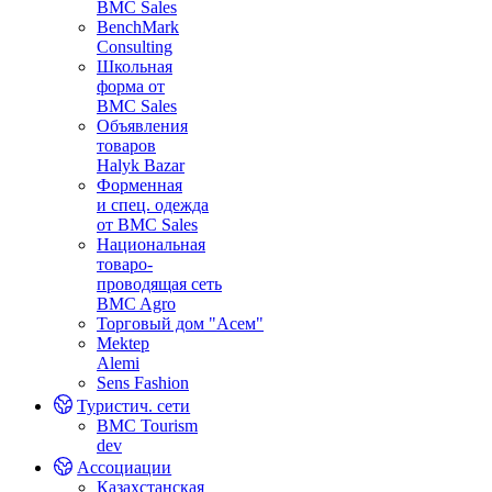
BMC Sales
BenchMark
Consulting
Школьная
форма от
BMC Sales
Объявления
товаров
Halyk Bazar
Форменная
и спец. одежда
от BMC Sales
Национальная
товаро-
проводящая сеть
BMC Agro
Торговый дом "Асем"
Mektep
Alemi
Sens Fashion
Туристич. сети
BMC Tourism
dev
Ассоциации
Казахстанская