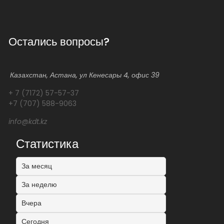
Остались вопросы?
Казахстан, Астана, ул Кенесары 4, офис 39
+ 7 (7172) 57-57-37
+7 (707) 588-9063
info@kdt.kz
Статистика
За месяц
За неделю
Вчера
Сегодня