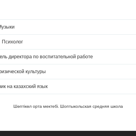
Музыки
- Психолог
ель директора по воспитательной работе
физической культуры
ик на казахский язык
Шөптікөл орта мектебі. Шоптыкольская средняя школа