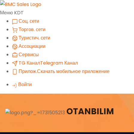
Меню KDT
Соц. сети
Торгов. сети
Туристич. сети
Ассоциации
Сервисы
TG Канал
Telegram Канал
Прилож.
Скачать мобильное приложение
Войти
OTANBILIM