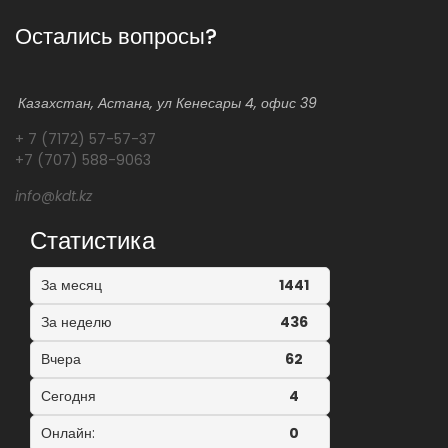
Остались вопросы?
Казахстан, Астана, ул Кенесары 4, офис 39
+ 7 (7172) 57-57-37
+7 (707) 588-9063
info@kdt.kz
Статистика
За месяц
1441
За неделю
436
Вчера
62
Сегодня
4
Онлайн:
0