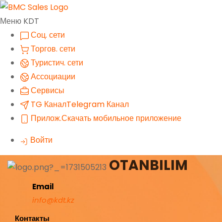
Меню KDT
Соц. сети
Торгов. сети
Туристич. сети
Ассоциации
Сервисы
TG Канал
Telegram Канал
Прилож.
Скачать мобильное приложение
Войти
OTANBILIM
Email
info@kdt.kz
Контакты